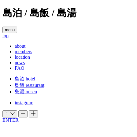
内
島泊 / 島飯 / 島湯
容
を
ス
menu
キ
top
ッ
about
プ
members
location
news
FAQ
島泊 hotel
島飯 restaurant
島湯 onsen
instagram
ENTER